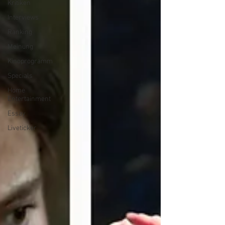
Kritiken
Interviews
Ranking
Meinung
Kinoprogramm
Specials
Home
Entertainment
Essay
Liveticker