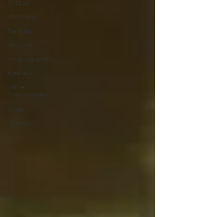
Kritiken
Interviews
Ranking
Meinung
Kinoprogramm
Specials
Home
Entertainment
Essay
Liveticker