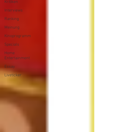
Kritiken
Interviews
Ranking
Meinung
Kinoprogramm
Specials
Home
Entertainment
Essay
Liveticker