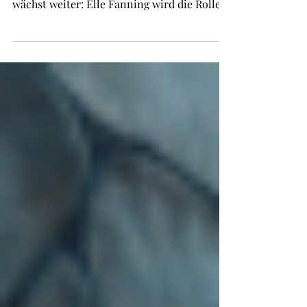
von Panem – Sunrise on the Reaping“
wächst weiter: Elle Fanning wird die Rolle
der jungen Effie Trinket übernehmen