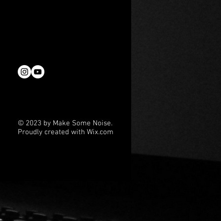
u erzählen“
ffnung auf eine Rückkehr
© 2023 by Make Some Noise.
Proudly created with
Wix.com