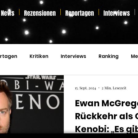
News
Rezensionen
Reportagen
Interviews
rtagen
Kritiken
Interviews
Ranking
Me
s
Home Entertainment
Essay
Liveticker
15. Sept. 2024
2 Min. Lesezeit
Ewan McGrego
Rückkehr als
Kenobi: „Es gi