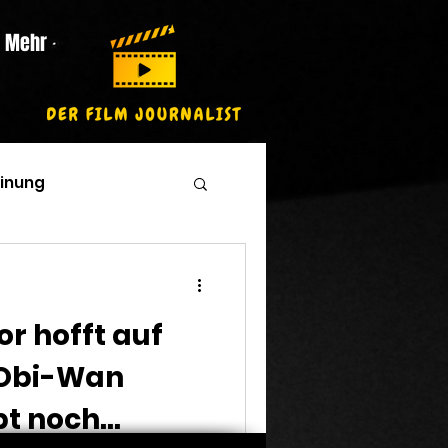
Mehr
inung
r hofft auf
 Obi-Wan
bt noch