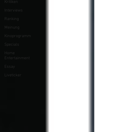
Kritiken
Interviews
Ranking
Meinung
Kinoprogramm
Specials
Home
Entertainment
Essay
Liveticker