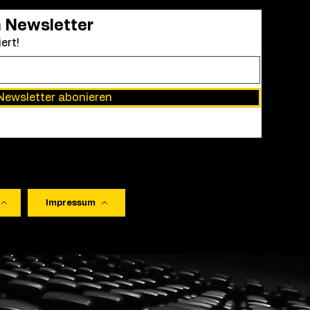
Filmkunst
Die Oscar-Academy weitet i
n Newsletter
und setzt ein Zeichen für Di
ert!
der Janet Yang-Stiftung will 
Newsletter abonieren
Impressum