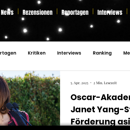
News
Rezensionen
Reportagen
Interviews
rtagen
Kritiken
Interviews
Ranking
Me
s
Home Entertainment
Essay
Liveticker
5. Apr. 2025
2 Min. Lesezeit
Oscar-Akade
Janet Yang-St
Förderung asi