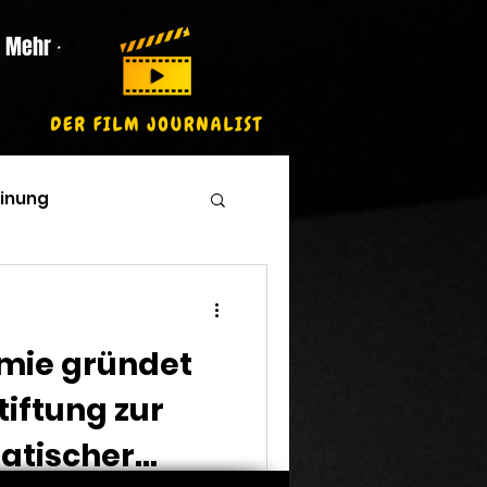
Mehr
inung
mie gründet
iftung zur
atischer