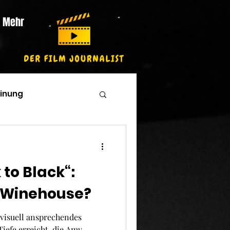
Mehr
inung
 to Black“:
 Winehouse?
ovisuell ansprechendes
Tiefe erreicht, die Amy