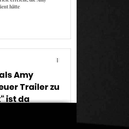
ient hätte
 als Amy
uer Trailer zu
“ ist da
ehouse-Biopic „Back to
mt endlich Form an. Die
et sich in...