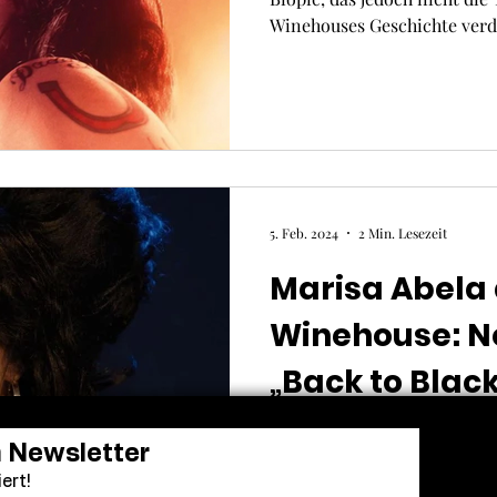
Winehouses Geschichte verd
5. Feb. 2024
2 Min. Lesezeit
Marisa Abela
Winehouse: Ne
„Back to Black
Das lang erwartete Amy-Win
n Newsletter
Black“ von Studiocanal nim
ert!
aufwendige Produktion befind