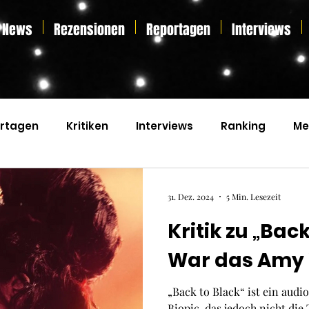
News
Rezensionen
Reportagen
Interviews
rtagen
Kritiken
Interviews
Ranking
Me
s
Home Entertainment
Essay
Liveticker
31. Dez. 2024
5 Min. Lesezeit
Kritik zu „Back
War das Amy
„Back to Black“ ist ein audi
Biopic, das jedoch nicht die 