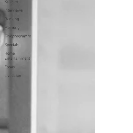
Kritiken
Interviews
Ranking
Meinung
Kinoprogramm
Specials
Home
Entertainment
Essay
Liveticker