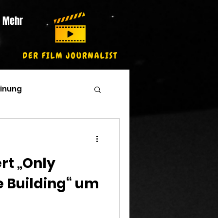
Mehr
inung
rt „Only
e Building“ um