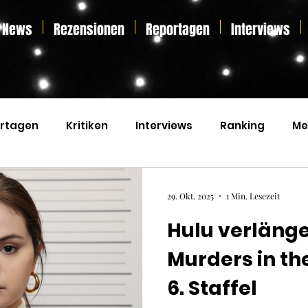
News
Rezensionen
Reportagen
Interviews
rtagen
Kritiken
Interviews
Ranking
Me
s
Home Entertainment
Essay
Liveticker
29. Okt. 2025
1 Min. Lesezeit
Hulu verlänge
Murders in th
6. Staffel