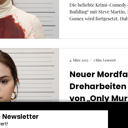
Die beliebte Krimi-Comedy-
Building“ mit Steve Martin,
Gomez wird fortgesetzt. Hul
4. März 2025
1 Min. Lesezeit
Neuer Mordfal
Dreharbeiten z
von „Only Mur
Building“ ha
Die beliebte Krimi-Comedy-
n Newsletter
Building“ mit Steve Martin,
ert!
Gomez kehrt zurück: Wie offi