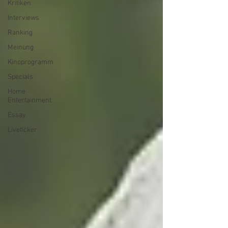
Kritiken
Interviews
Ranking
Meinung
Kinoprogramm
Specials
Home
Entertainment
Essay
Liveticker