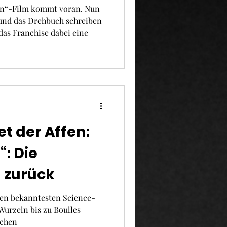
hr dabei
fen“-Film kommt voran. Nun
n und das Drehbuch schreiben
 das Franchise dabei eine
et der Affen:
: Die
 zurück
 den bekanntesten Science-
Wurzeln bis zu Boulles
ichen