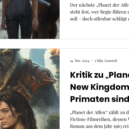
wohl nicht me
Der nächste „Planet der Af
steht fest, wer Regie führe
soll – doch offenbar schlägt
14. Nov. 2024
3 Min. Lesezeit
Kritik zu „Plan
New Kingdom“
Primaten sind
„Planet der Affen“ zählt zu
Fiction-Filmreihen, dessen 
Roman aus dem Jahr 1963 re