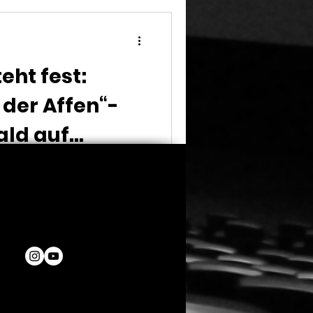
eht fest:
 der Affen“-
ald auf
Kingdom“ bislang nicht im
nd gesehen hat, kann den
Hause...