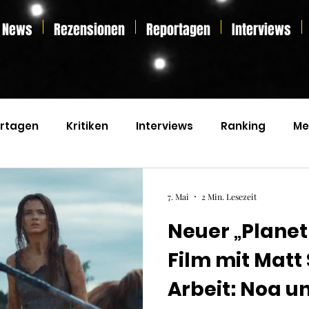
News
Rezensionen
Reportagen
Interviews
rtagen
Kritiken
Interviews
Ranking
Me
s
Home Entertainment
Essay
Liveticker
7. Mai
2 Min. Lesezeit
Neuer „Planet
Film mit Matt
Arbeit: Noa u