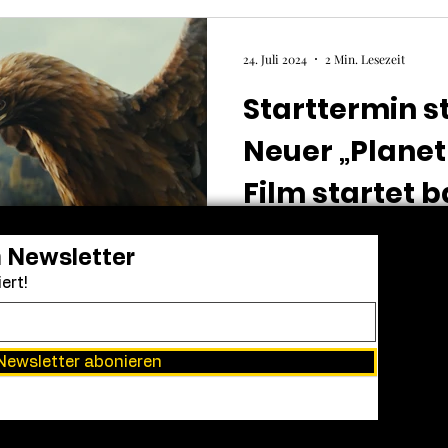
24. Juli 2024
2 Min. Lesezeit
Starttermin st
Neuer „Planet
Film startet b
Disney+
Wer „Planet der Affen: New 
n Newsletter
Kino auf der großen Leinwa
ert!
Blockbuster bald bequem zu 
Newsletter abonieren