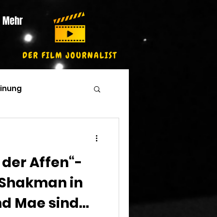
Mehr
inung
 der Affen“-
 Shakman in
nd Mae sind