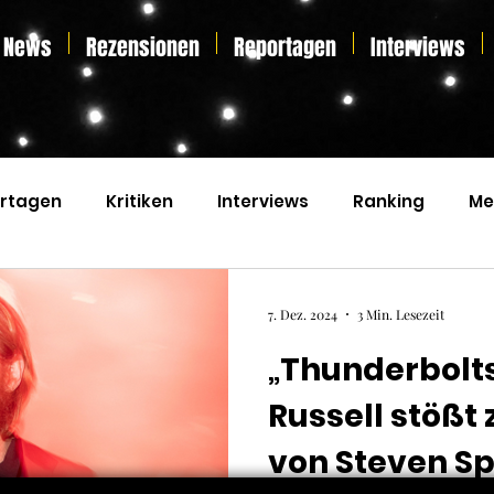
News
Rezensionen
Reportagen
Interviews
rtagen
Kritiken
Interviews
Ranking
Me
s
Home Entertainment
Essay
Liveticker
7. Dez. 2024
3 Min. Lesezeit
„Thunderbolt
Russell stößt
von Steven Sp