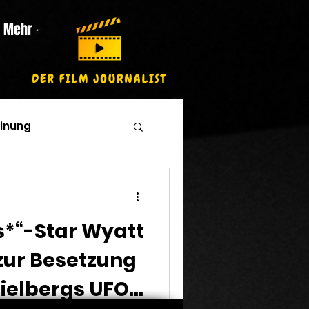
Mehr
inung
s*“-Star Wyatt
 zur Besetzung
ielbergs UFO-