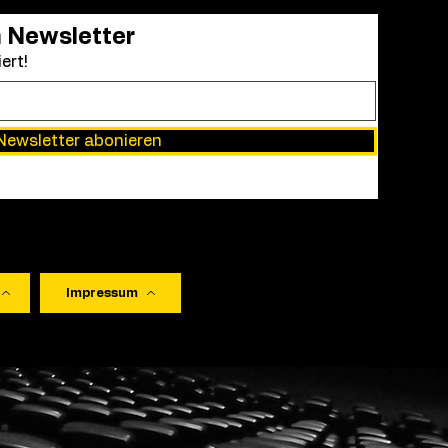
Film
Hollywood-Legende und Osc
n Newsletter
Spielberg hat ein neues Film
ert!
den US-Kinos erscheinen w
Newsletter abonieren
Impressum