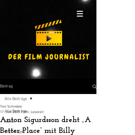
Beitrag
Alle Beiträge
Toni Schindele
Alle Beiträge
17. Juni 2025
1 Min. Lesezeit
Anton Sigurdsson dreht „A
News
Better Place“ mit Billy
Reportagen