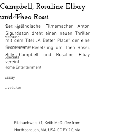
Campbell, Rosaline Elbay
Kritiken
und Theo Rossi
Interviews
Der isländische Filmemacher Anton 
Ranking
Sigurdsson dreht einen neuen Thriller 
Meinung
mit dem Titel „A Better Place“, der eine 
Kinoprogramm
prominente Besetzung um Theo Rossi, 
Billy Campbell und Rosaline Elbay 
Specials
vereint.
Home Entertainment
Essay
Liveticker
Bildnachweis: (1) Keith McDuffee from 
Northborough, MA, USA, CC BY 2.0, via 