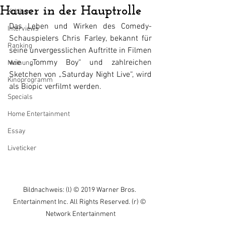
Hauser in der Hauptrolle
Kritiken
Das Leben und Wirken des Comedy-
Interviews
Schauspielers Chris Farley, bekannt für 
Ranking
seine unvergesslichen Auftritte in Filmen 
wie „Tommy Boy“ und zahlreichen 
Meinung
Sketchen von „Saturday Night Live“, wird 
Kinoprogramm
als Biopic verfilmt werden.
Specials
Home Entertainment
Essay
Liveticker
Bildnachweis: (l) © 2019 Warner Bros. 
Entertainment Inc. All Rights Reserved. (r) © 
Network Entertainment