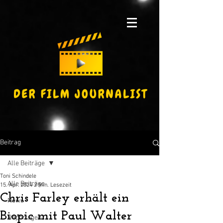
Beitrag
Alle Beiträge
Toni Schindele
Alle Beiträge
15. Apr. 2024
2 Min. Lesezeit
Chris Farley erhält ein
News
Biopic mit Paul Walter
Reportagen