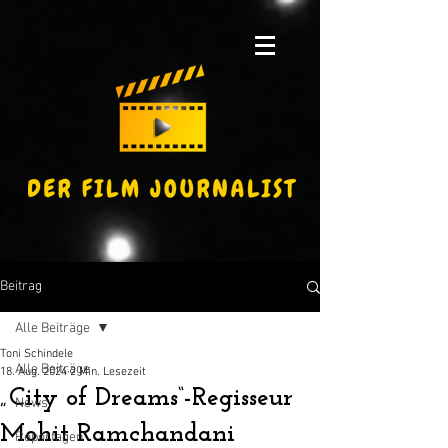
Beitrag
Alle Beiträge
Toni Schindele
Alle Beiträge
18. Aug. 2024
2 Min. Lesezeit
„City of Dreams“-Regisseur
News
Mohit Ramchandani
Reportagen