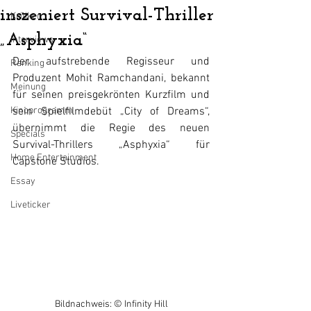
inszeniert Survival-Thriller
Kritiken
„Asphyxia“
Interviews
Der aufstrebende Regisseur und 
Ranking
Produzent Mohit Ramchandani, bekannt 
Meinung
für seinen preisgekrönten Kurzfilm und 
Kinoprogramm
sein Spielfilmdebüt „City of Dreams“, 
übernimmt die Regie des neuen 
Specials
Survival-Thrillers „Asphyxia“ für 
Home Entertainment
Capstone Studios.
Essay
Liveticker
Bildnachweis: © Infinity Hill