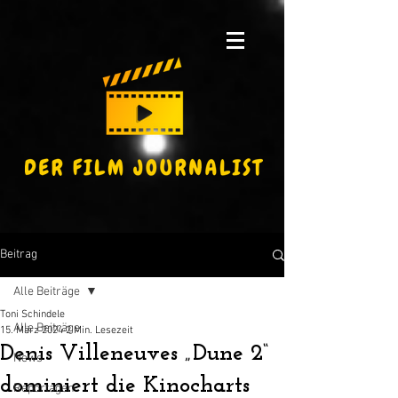
Beitrag
Alle Beiträge
Toni Schindele
Alle Beiträge
15. März 2024
2 Min. Lesezeit
Denis Villeneuves „Dune 2“
News
dominiert die Kinocharts
Reportagen