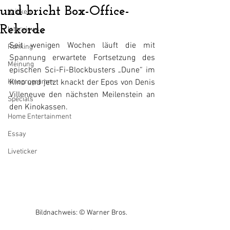
und bricht Box-Office-
Kritiken
Rekorde
Interviews
Seit wenigen Wochen läuft die mit 
Ranking
Spannung erwartete Fortsetzung des 
Meinung
epischen Sci-Fi-Blockbusters „Dune“ im 
Kinoprogramm
Kino und jetzt knackt der Epos von Denis 
Villeneuve den nächsten Meilenstein an 
Specials
den Kinokassen.
Home Entertainment
Essay
Liveticker
Bildnachweis: © Warner Bros. 