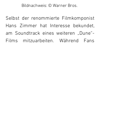
Bildnachweis: © Warner Bros. 
Selbst der renommierte Filmkomponist 
Hans Zimmer hat Interesse bekundet, 
am Soundtrack eines weiteren „Dune“-
Films mitzuarbeiten. Während Fans 
gespannt auf weitere Details zur Zukunft 
von „Dune“ warten, bleibt ihnen zunächst 
die Möglichkeit, „Dune: Part Two“ im Kino 
zu erleben und sich von der epischen 
Fortsetzung mitreißen zu lassen.
Zur Rezension von „Dune: Part Two“ 
HIER 
KLICKEN
Dune
Denis Villeneuve
News
Alle ansehen
Ähnliche Beiträge