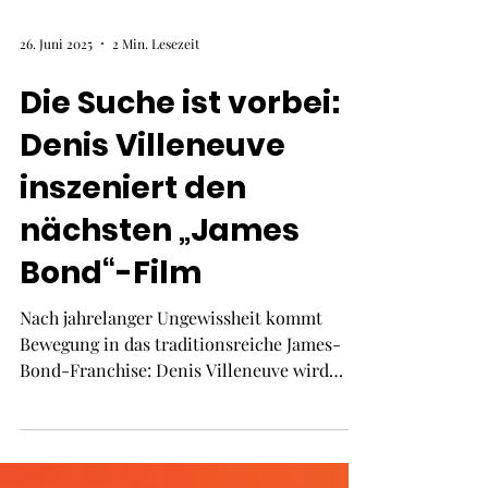
26. Juni 2025
2 Min. Lesezeit
Die Suche ist vorbei:
Denis Villeneuve
inszeniert den
nächsten „James
Bond“-Film
Nach jahrelanger Ungewissheit kommt
Bewegung in das traditionsreiche James-
Bond-Franchise: Denis Villeneuve wird
Regie beim nächsten 007-Abenteuer führen.
Die