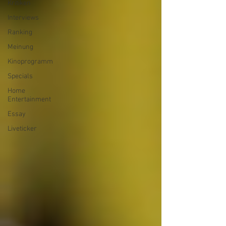
Kritiken
Interviews
Ranking
Meinung
Kinoprogramm
Specials
Home
Entertainment
Essay
Liveticker