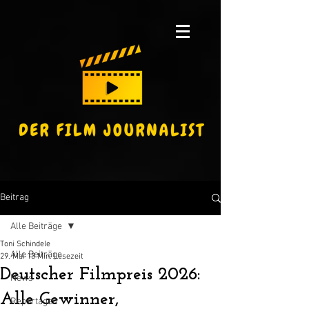
Beitrag
Alle Beiträge
Toni Schindele
Alle Beiträge
29. Mai
13 Min. Lesezeit
Deutscher Filmpreis 2026:
News
Alle Gewinner,
Reportagen