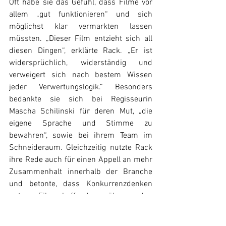
Oft habe sie das Gefühl, dass Filme vor 
allem „gut funktionieren“ und sich 
möglichst klar vermarkten lassen 
müssten. „Dieser Film entzieht sich all 
diesen Dingen“, erklärte Rack. „Er ist 
widersprüchlich, widerständig und 
verweigert sich nach bestem Wissen 
jeder Verwertungslogik.“ Besonders 
bedankte sie sich bei Regisseurin 
Mascha Schilinski für deren Mut, „die 
eigene Sprache und Stimme zu 
bewahren“, sowie bei ihrem Team im 
Schneideraum. Gleichzeitig nutzte Rack 
ihre Rede auch für einen Appell an mehr 
Zusammenhalt innerhalb der Branche 
und betonte, dass Konkurrenzdenken 
unter Filmschaffenden überwunden 
werden müsse. Mit der Kategorie „Bester 
Kinderfilm“ rückte anschließend das 