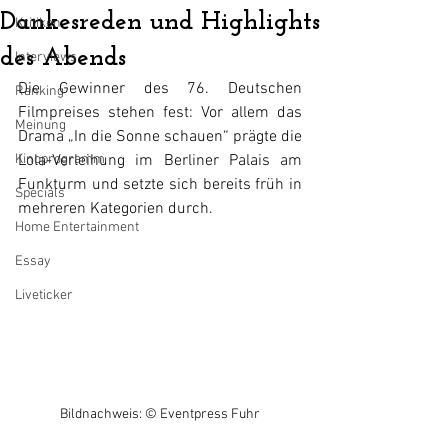
Dankesreden und Highlights
Kritiken
des Abends
Interviews
Die Gewinner des 76. Deutschen 
Ranking
Filmpreises stehen fest: Vor allem das 
Meinung
Drama „In die Sonne schauen“ prägte die 
Kinoprogramm
Lola-Verleihung im Berliner Palais am 
Funkturm und setzte sich bereits früh in 
Specials
mehreren Kategorien durch.
Home Entertainment
Essay
Liveticker
Bildnachweis: © Eventpress Fuhr