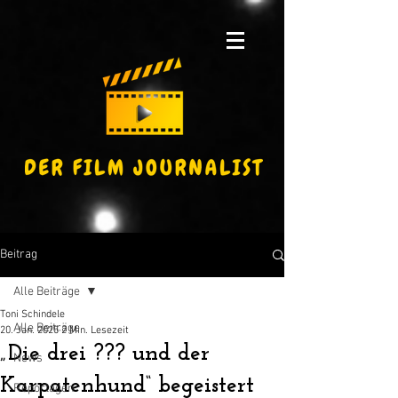
Beitrag
Alle Beiträge
Toni Schindele
Alle Beiträge
20. Jan. 2025
2 Min. Lesezeit
„Die drei ??? und der
News
Karpatenhund“ begeistert
Reportagen