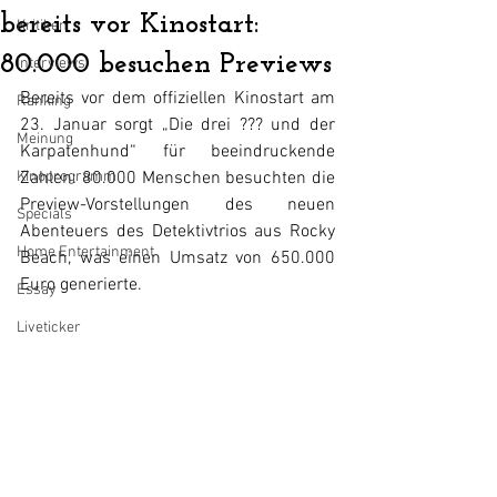
bereits vor Kinostart:
Kritiken
80.000 besuchen Previews
Interviews
Bereits vor dem offiziellen Kinostart am 
Ranking
23. Januar sorgt „Die drei ??? und der 
Meinung
Karpatenhund“ für beeindruckende 
Kinoprogramm
Zahlen: 80.000 Menschen besuchten die 
Preview-Vorstellungen des neuen 
Specials
Abenteuers des Detektivtrios aus Rocky 
Home Entertainment
Beach, was einen Umsatz von 650.000 
Euro generierte.
Essay
Liveticker