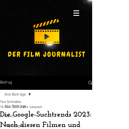
Beitrag
Alle Beiträge
Toni Schindele
Alle Beiträge
15. Dez. 2023
2 Min. Lesezeit
Die Google-Suchtrends 2023:
News
Nach diesen Filmen und
Reportagen