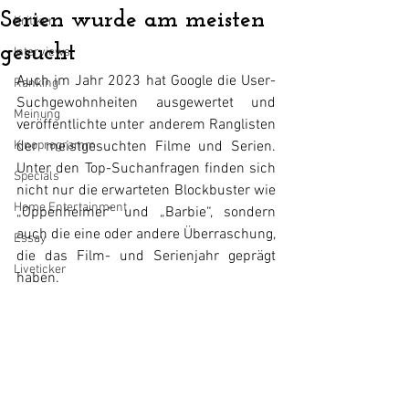
Serien wurde am meisten
Kritiken
gesucht
Interviews
Auch im Jahr 2023 hat Google die User-
Ranking
Suchgewohnheiten ausgewertet und 
Meinung
veröffentlichte unter anderem Ranglisten 
Kinoprogramm
der meistgesuchten Filme und Serien. 
Unter den Top-Suchanfragen finden sich 
Specials
nicht nur die erwarteten Blockbuster wie 
Home Entertainment
„Oppenheimer“ und „Barbie“, sondern 
auch die eine oder andere Überraschung, 
Essay
die das Film- und Serienjahr geprägt 
Liveticker
haben.