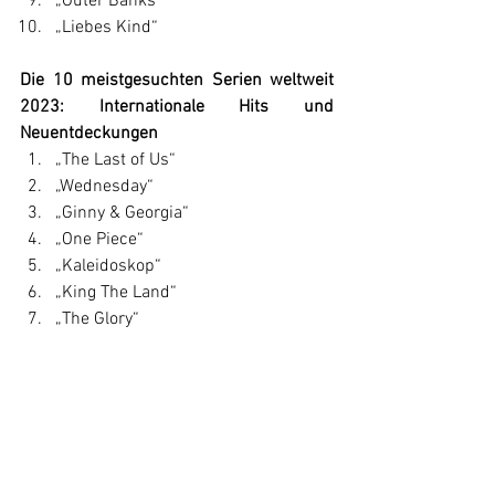
„Outer Banks“
„Liebes Kind“
Die 10 meistgesuchten Serien weltweit 
2023: Internationale Hits und 
Neuentdeckungen
„The Last of Us“
„Wednesday“
„Ginny & Georgia“
„One Piece“
„Kaleidoskop“
„King The Land“
„The Glory“
„That '90s Show“
„Der Untergang des Hauses Usher“
„Shadow And Bone - Legenden der 
Grisha“
News