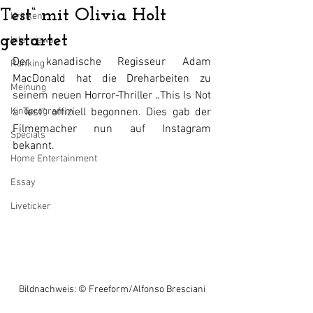
Test“ mit Olivia Holt
Kritiken
gestartet
Interviews
Der kanadische Regisseur Adam 
Ranking
MacDonald hat die Dreharbeiten zu 
Meinung
seinem neuen Horror-Thriller „This Is Not 
Kinoprogramm
a Test“ offiziell begonnen. Dies gab der 
Filmemacher nun auf Instagram 
Specials
bekannt.
Home Entertainment
Essay
Liveticker
Bildnachweis: 
© Freeform/Alfonso Bresciani