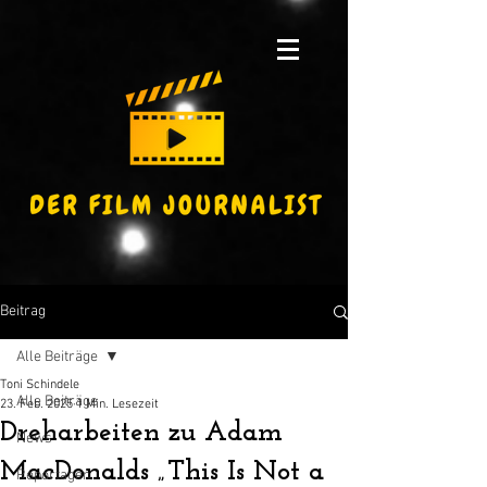
Beitrag
Alle Beiträge
Toni Schindele
Alle Beiträge
23. Feb. 2025
1 Min. Lesezeit
Dreharbeiten zu Adam
News
MacDonalds „This Is Not a
Reportagen