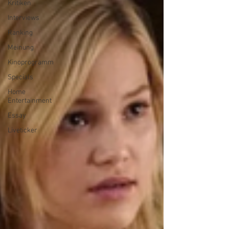
Kritiken
Interviews
Ranking
Meinung
Kinoprogramm
Specials
Home
Entertainment
Essay
Liveticker