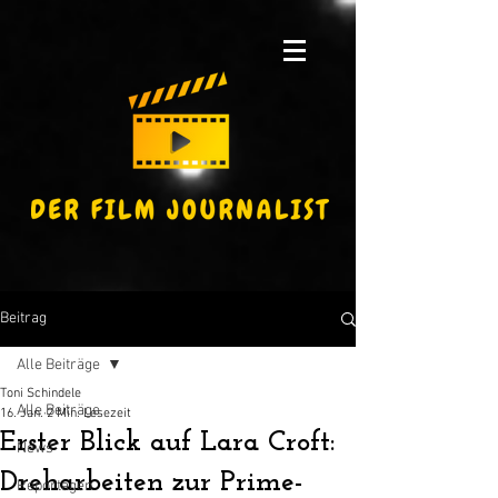
Beitrag
Alle Beiträge
Toni Schindele
Alle Beiträge
16. Jan.
2 Min. Lesezeit
Erster Blick auf Lara Croft:
News
Dreharbeiten zur Prime-
Reportagen