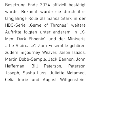
Besetzung Ende 2024 offiziell bestätigt 
wurde. Bekannt wurde sie durch ihre 
langjährige Rolle als Sansa Stark in der 
HBO-Serie „Game of Thrones“, weitere 
Auftritte folgten unter anderem in „X-
Men: Dark Phoenix“ und der Miniserie 
„The Staircase“. Zum Ensemble gehören 
zudem Sigourney Weaver, Jason Isaacs, 
Martin Bobb-Semple, Jack Bannon, John 
Heffernan, Bill Paterson, Paterson 
Joseph, Sasha Luss, Juliette Motamed, 
Celia Imrie und August Wittgenstein. 
Konkrete Angaben zu Rollenprofilen, 
Drehorten oder einem Starttermin hat 
Prime Video bislang nicht veröffentlicht.
Prime Video
Tomb Raider
Sophie Turner
News