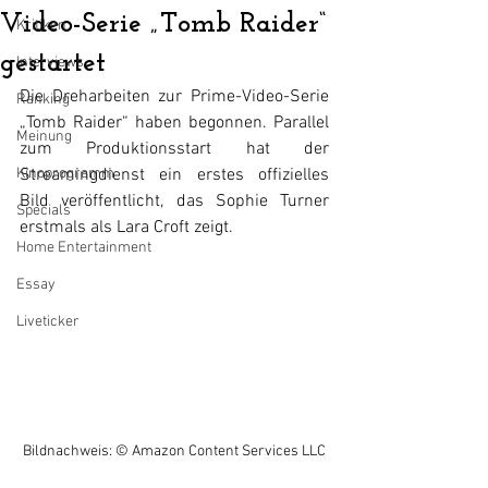
Video-Serie „Tomb Raider“
Kritiken
gestartet
Interviews
Die Dreharbeiten zur Prime-Video-Serie 
Ranking
„Tomb Raider“ haben begonnen. Parallel 
Meinung
zum Produktionsstart hat der 
Kinoprogramm
Streamingdienst ein erstes offizielles 
Bild veröffentlicht, das Sophie Turner 
Specials
erstmals als Lara Croft zeigt.
Home Entertainment
Essay
Liveticker
Bildnachweis: © Amazon Content Services LLC