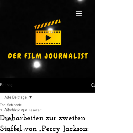
Beitrag
Alle Beiträge
Toni Schindele
Alle Beiträge
3. Feb. 2025
1 Min. Lesezeit
Dreharbeiten zur zweiten
News
Staffel von „Percy Jackson:
Reportagen