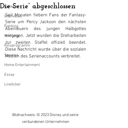
Die Serie“ abgeschlossen
Kritiken
Seit Monaten fiebern Fans der Fantasy-
Interviews
Serie um Percy Jackson den nächsten 
Ranking
Abenteuern des jungen Halbgottes 
entgegen. Jetzt wurden die Dreharbeiten 
Meinung
zur zweiten Staffel offiziell beendet. 
Kinoprogramm
Diese Nachricht wurde über die sozialen 
Specials
Medien des Serienaccounts verbreitet.
Home Entertainment
Essay
Liveticker
Bildnachweis: © 2023 Disney und seine 
verbundenen Unternehmen