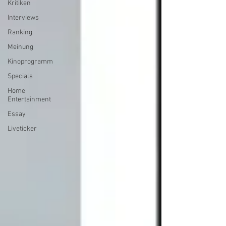
Kritiken
Interviews
Ranking
Meinung
Kinoprogramm
Specials
Home
Entertainment
Essay
Liveticker