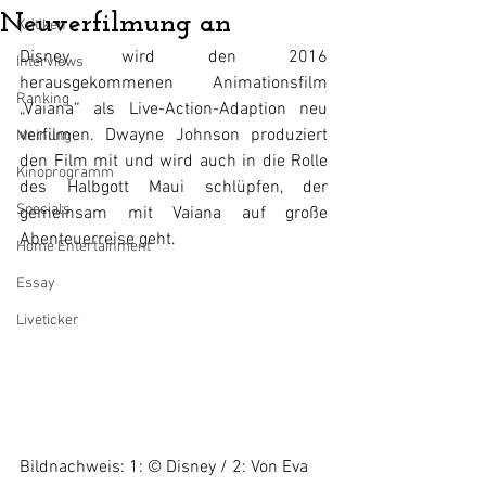
Neuverfilmung an
Kritiken
Disney wird den 2016 
Interviews
herausgekommenen Animationsfilm 
Ranking
„Vaiana“ als Live-Action-Adaption neu 
verfilmen. Dwayne Johnson produziert 
Meinung
den Film mit und wird auch in die Rolle 
Kinoprogramm
des Halbgott Maui schlüpfen, der 
Specials
gemeinsam mit Vaiana auf große 
Abenteuerreise geht. 
Home Entertainment
Essay
Liveticker
Bildnachweis: 1: © Disney / 2: Von Eva 