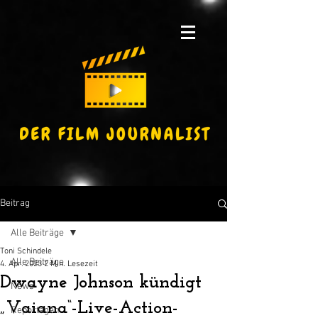
Beitrag
Alle Beiträge
Toni Schindele
Alle Beiträge
4. Apr. 2023
2 Min. Lesezeit
Dwayne Johnson kündigt
News
„Vaiana“-Live-Action-
Reportagen