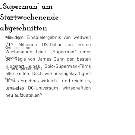
„Superman“ am
Kritiken
Startwochenende
Interviews
abgeschnitten
Ranking
Mit dem Einspielergebnis von weltweit 
Meinung
217 Millionen US-Dollar am ersten 
Kinoprogramm
Wochenende feiert „Superman“ unter 
Specials
der Regie von James Gunn den besten 
Kinostart eines Solo-Superman-Films 
Home Entertainment
aller Zeiten. Doch wie aussagekräftig ist 
Essay
dieses Ergebnis wirklich – und reicht es, 
um das DC-Universum wirtschaftlich 
Liveticker
neu aufzustellen?