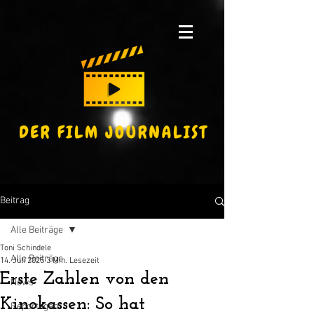
Beitrag
Alle Beiträge
Toni Schindele
Alle Beiträge
14. Juli 2025
3 Min. Lesezeit
Erste Zahlen von den
News
Kinokassen: So hat
Reportagen