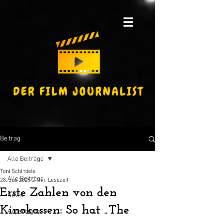
Beitrag
Alle Beiträge
Toni Schindele
Alle Beiträge
28. Juli 2025
2 Min. Lesezeit
Erste Zahlen von den
News
Kinokassen: So hat „The
Reportagen