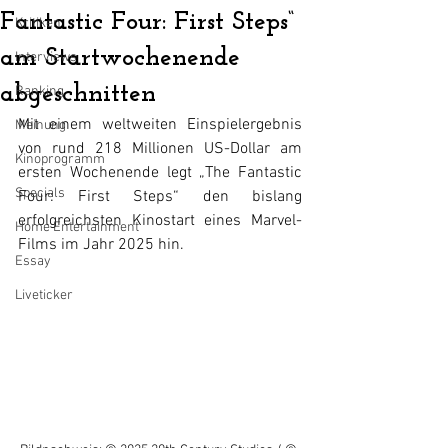
Fantastic Four: First Steps“
Kritiken
am Startwochenende
Interviews
abgeschnitten
Ranking
Mit einem weltweiten Einspielergebnis 
Meinung
von rund 218 Millionen US-Dollar am 
Kinoprogramm
ersten Wochenende legt „The Fantastic 
Specials
Four: First Steps“ den bislang 
erfolgreichsten Kinostart eines Marvel-
Home Entertainment
Films im Jahr 2025 hin.
Essay
Liveticker