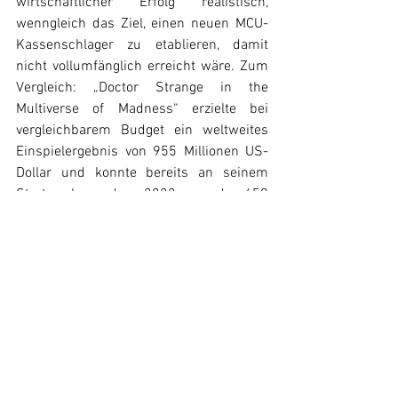
wirtschaftlicher Erfolg realistisch, 
wenngleich das Ziel, einen neuen MCU-
Kassenschlager zu etablieren, damit 
nicht vollumfänglich erreicht wäre. Zum 
Vergleich: „Doctor Strange in the 
Multiverse of Madness“ erzielte bei 
vergleichbarem Budget ein weltweites 
Einspielergebnis von 955 Millionen US-
Dollar und konnte bereits an seinem 
Startwochenende 2022 rund 450 
Millionen US-Dollar generieren.
Box Office
Marvel
News
Alle ansehen
Ähnliche Beiträge