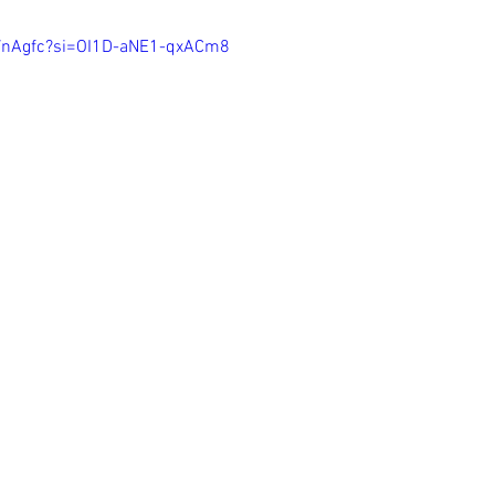
NVnAgfc?si=OI1D-aNE1-qxACm8