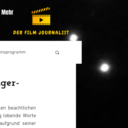
Mehr
inoprogramm
ger-
en beachtlichen 
g lobende Worte 
ufgrund seiner 