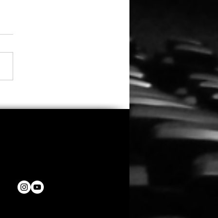
 Zweifeln an seiner
tellung: Eli Roth räumt
insatz in „Ice Cream
 ein