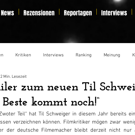
News
Rezensionen
Reportagen
Interviews
en
Kritiken
Interviews
Ranking
Meinung
K
2 Min. Lesezeit
t
Essay
Liveticker
ailer zum neuen Til Schwei
 Beste kommt noch!“
woter Teil“ hat Til Schweiger in diesem Jahr bereits ein
assen verzeichnen können. Filmkritiker mögen zwar weni
r der deutsche Filmemacher bleibt derzeit nicht nur a