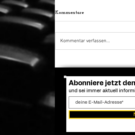
Kommentare
Kommentar verfassen...
Frendo kehrt zurück: „Clown
in a Cornfield 2“ erhält
grünes Licht
Abonniere jetzt de
und sei immer aktuell informi