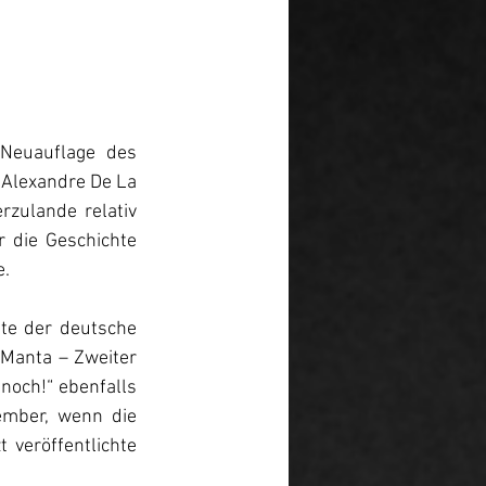
Neuauflage des 
 Alexandre De La 
zulande relativ 
 die Geschichte 
. 
e der deutsche 
 Manta – Zweiter 
och!“ ebenfalls 
mber, wenn die 
veröffentlichte 