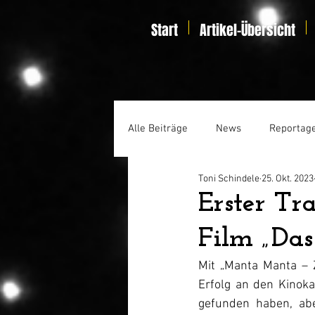
Start
Artikel-Übersicht
Alle Beiträge
News
Reportag
Toni Schindele
25. Okt. 2023
Specials
Home Entertainmen
Erster Tr
Film „Das
Mit „Manta Manta – Z
Erfolg an den Kinok
gefunden haben, abe