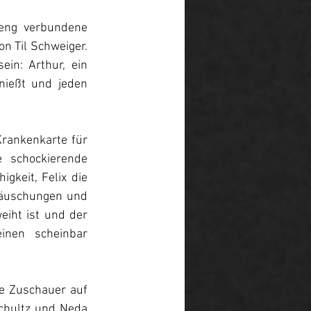
eng verbundene 
n Til Schweiger. 
in: Arthur, ein 
nießt und jeden 
rankenkarte für 
schockierende 
gkeit, Felix die 
Täuschungen und 
iht ist und der 
nen scheinbar 
e Zuschauer auf 
chultz und Neda 