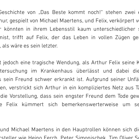
Geschichte von „Das Beste kommt noch!“ stehen zwei 
ur, gespielt von Michael Maertens, und Felix, verkörpert vo
 könnten in ihrem Lebensstil kaum unterschiedlicher se
onist, trifft auf Felix, der das Leben in vollen Zügen ge
als wäre es sein letzter. 
 jedoch eine tragische Wendung, als Arthur Felix seine K
tersuchung im Krankenhaus überlässt und dabei die 
 sein Freund schwer erkrankt ist. Aufgrund seiner Unfähi
en, verstrickt sich Arthur in ein kompliziertes Netz aus 
 die Vorstellung, dass sein engster Freund dem Tode gewe
kte Felix kümmert sich bemerkenswerterweise um sei
und Michael Maertens in den Hauptrollen können sich di
steller wie Heino Ferch, Peter Simonischek, Tim Oliver S