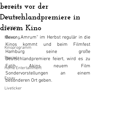
bereits vor der
Kritiken
Deutschlandpremiere in
Interviews
diesem Kino
Ranking
Bevor „Amrum“ im Herbst regulär in die 
Meinung
Kinos kommt und beim Filmfest 
Kinoprogramm
Hamburg seine große 
Specials
Deutschlandpremiere feiert, wird es zu 
Fatih Akins neuem Film 
Home Entertainment
Sondervorstellungen an einem 
Essay
besonderen Ort geben.
Liveticker