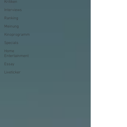
Kritiken
Interviews
Ranking
Meinung
Kinoprogramm
Specials
Home
Entertainment
Essay
Liveticker