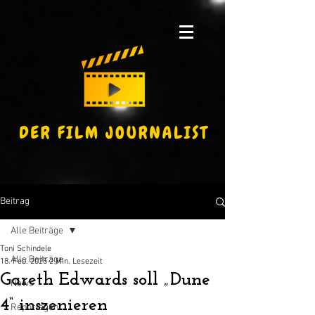
Beitrag
Alle Beiträge
Toni Schindele
Alle Beiträge
18. Feb. 2025
2 Min. Lesezeit
Gareth Edwards soll „Dune
News
4“ inszenieren
Reportagen