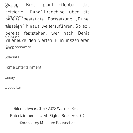
Warner Bros. plant offenbar, das 
Kritiken
gefeierte „Dune“-Franchise über die 
Interviews
bereits bestätigte Fortsetzung „Dune: 
Messiah“ hinaus weiterzuführen. So soll 
Ranking
bereits feststehen, wer nach Denis 
Meinung
Villeneuve den vierten Film inszenieren 
Kinoprogramm
wird. 
Specials
Home Entertainment
Essay
Liveticker
Bildnachweis: (l) © 2023 Warner Bros. 
Entertainment Inc. All Rights Reserved. (r) 
©Academy Museum Foundation