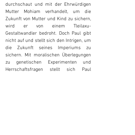
durchschaut und mit der Ehrwürdigen 
Mutter Mohiam verhandelt, um die 
Zukunft von Mutter und Kind zu sichern, 
wird er von einem Tleilaxu-
Gestaltwandler bedroht. Doch Paul gibt 
nicht auf und stellt sich den Intrigen, um 
die Zukunft seines Imperiums zu 
sichern. Mit moralischen Überlegungen 
zu genetischen Experimenten und 
Herrschaftsfragen stellt sich Paul 
seinem Schicksal und der dunklen 
Realität des Universums. 
Dune
Gareth Edwards
News
Alle ansehen
Ähnliche Beiträge