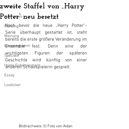
zweite Staffel von „Harry
Kritiken
Potter“ neu besetzt
Interviews
Noch bevor die neue „Harry Potter“-
Ranking
Serie überhaupt gestartet ist, steht 
Meinung
bereits die erste größere Veränderung im 
Kinoprogramm
Ensemble fest. Denn eine der 
wichtigsten Figuren der späteren 
Specials
Geschichte wird künftig von einer 
Home Entertainment
anderen Schauspielerin gespielt.
Essay
Liveticker
Bildnachweis: (l) Foto von Aidan 