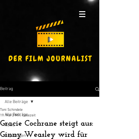
Beitrag
Alle Beiträge
Toni Schindele
Alle Beiträge
19. Mai
2 Min. Lesezeit
Gracie Cochrane steigt aus:
News
Ginny Weasley wird für
Reportagen