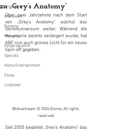
zu „Grey’s Anatomy“
Kritiken
Über zwei Jahrzehnte nach dem Start 
Interviews
von „Grey’s Anatomy“ wächst das 
Ranking
Serienuniversum weiter. Während die 
Hauptserie bereits verlängert wurde, hat 
Meinung
ABC nun auch grünes Licht für ein neues 
Kinoprogramm
Spin-off gegeben.
Specials
Home Entertainment
Essay
Liveticker
Bildnachweis: © 2026 Disney. All rights 
reserved.
Seit 2005 begleitet „Grey’s Anatomy“ das 