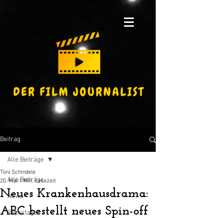
Beitrag
Alle Beiträge
Toni Schindele
Alle Beiträge
20. Mai
1 Min. Lesezeit
Neues Krankenhausdrama:
News
ABC bestellt neues Spin-off
Reportagen