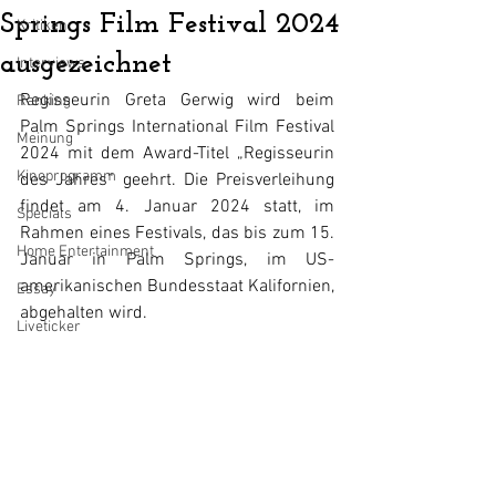
Springs Film Festival 2024
Kritiken
ausgezeichnet
Interviews
Regisseurin Greta Gerwig wird beim 
Ranking
Palm Springs International Film Festival 
Meinung
2024 mit dem Award-Titel „Regisseurin 
Kinoprogramm
des Jahres“ geehrt. Die Preisverleihung 
findet am 4. Januar 2024 statt, im 
Specials
Rahmen eines Festivals, das bis zum 15. 
Home Entertainment
Januar in Palm Springs, im US-
amerikanischen Bundesstaat Kalifornien, 
Essay
abgehalten wird.
Liveticker