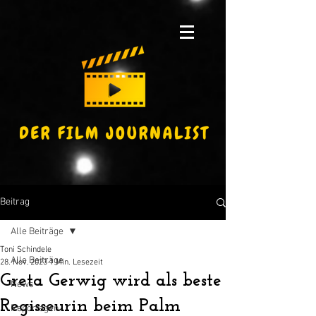
Beitrag
Alle Beiträge
Toni Schindele
Alle Beiträge
28. Nov. 2023
1 Min. Lesezeit
Greta Gerwig wird als beste
News
Regisseurin beim Palm
Reportagen