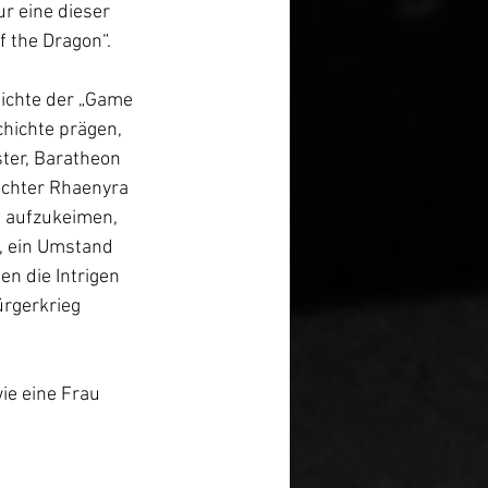
r eine dieser 
 the Dragon“. 
hichte der „Game 
chichte prägen, 
ter, Baratheon 
ochter Rhaenyra 
n aufzukeimen, 
, ein Umstand 
n die Intrigen 
rgerkrieg 
ie eine Frau 