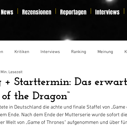
News
Rezensionen
Reportagen
Interviews
en
Kritiken
Interviews
Ranking
Meinung
K
 Min. Lesezeit
t
Essay
Liveticker
+ Starttermin: Das erwart
 of the Dragon“
ete in Deutschland die achte und finale Staffel von „Game 
hrem Ende. Nach dem Ende der Mutterserie wurde sofort die
der Welt von „Game of Thrones“ aufgenommen und über fün