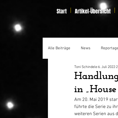
Start
Artikel-Übersicht
Alle Beiträge
News
Reportag
Toni Schindele
6. Juli 2022
2
Specials
Home Entertainmen
Handlung 
in „House
Am 20. Mai 2019 start
führte die Serie zu i
weiteren Serien aus 