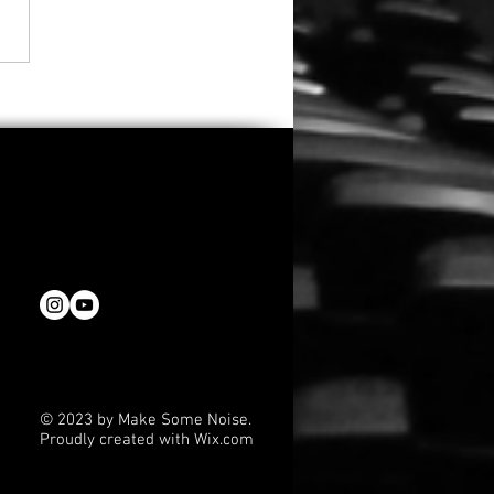
 Sandler versammelt
alte Clique: Dreharbeiten
indsköpfe 3“ gestartet
© 2023 by Make Some Noise.
Proudly created with
Wix.com