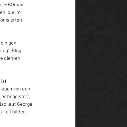
auf HBOmax 
en, die im 
onisierten 
einigen 
log“-Blog 
e dienten: 
ist 
n auch von den 
r begeistert, 
lso laut George 
rteil bilden.