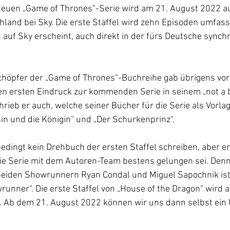
r neuen „Game of Thrones“-Serie wird am 21. August 2022 
hland bei Sky. Die erste Staffel wird zehn Episoden umfass
auf Sky erscheint, auch direkt in der fürs Deutsche synchr
chöpfer der „Game of Thrones“-Buchreihe gab übrigens vor 
en ersten Eindruck zur kommenden Serie in seinem „not a b
rieb er auch, welche seiner Bücher für die Serie als Vorlag
in und die Königin“ und „Der Schurkenprinz“. 
edingt kein Drehbuch der ersten Staffel schreiben, aber er 
die Serie mit dem Autoren-Team bestens gelungen sei. Den
beiden Showrunnern Ryan Condal und Miguel Sapochnik ist e
runner“. Die erste Staffel von „House of the Dragon“ wird a
ut. Ab dem 21. August 2022 können wir uns dann selbst ein U