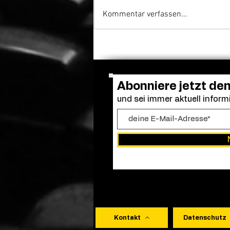
Kommentar verfassen...
Bella Thorne übernimmt
Hauptrolle, Regie und
Drehbuch bei „Spring
Breakers 2“
Abonniere jetzt de
und sei immer aktuell informi
Kontakt
Datenschutz