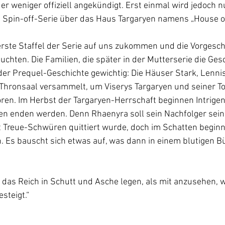
 weniger offiziell angekündigt. Erst einmal wird jedoch nu
e Spin-off-Serie über das Haus Targaryen namens „House of
erste Staffel der Serie auf uns zukommen und die Vorgesc
uchten. Die Familien, die später in der Mutterserie die Ges
er Prequel-Geschichte gewichtig: Die Häuser Stark, Lennis
 Thronsaal versammelt, um Viserys Targaryen und seiner T
ören. Im Herbst der Targaryen-Herrschaft beginnen Intrige
fen enden werden. Denn Rhaenyra soll sein Nachfolger sein
 Treue-Schwüren quittiert wurde, doch im Schatten beginne
 Es bauscht sich etwas auf, was dann in einem blutigen Bü
as Reich in Schutt und Asche legen, als mit anzusehen, w
steigt.“