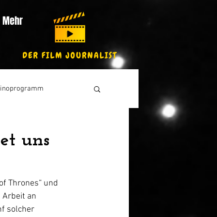
Mehr
inoprogramm
et uns
of Thrones“ und 
 Arbeit an 
f solcher 