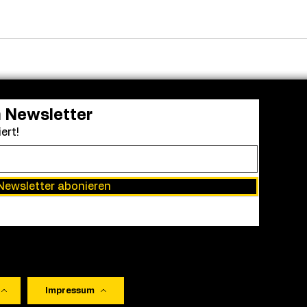
Venedig ehrt Luca
Adam
Guadagnino mit dem Cartier
die 
Glory to the Filmmaker
zu „K
Award
n Newsletter
ert!
Newsletter abonieren
Impressum