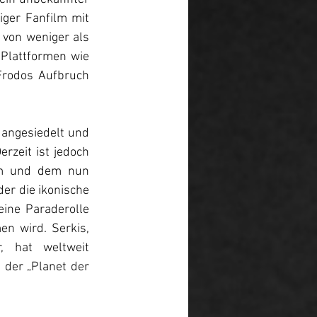
ger Fanfilm mit 
von weniger als 
Plattformen wie 
Frodos Aufbruch 
 angesiedelt und 
rzeit ist jedoch 
lm und dem nun 
er die ikonische 
eine Paraderolle 
n wird. Serkis, 
, hat weltweit 
der „Planet der 