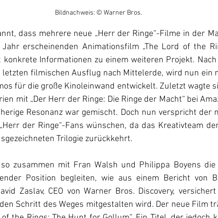
Bildnachweis: © Warner Bros. 
annt, dass mehrere neue 
„Herr der Ringe“
-Filme in der Ma
Jahr erscheinenden Animationsfilm 
„
The Lord of the Ri
zt konkrete Informationen zu einem weiteren Projekt. 
Nach 
letzten filmischen Ausflug nach Mittelerde, wird nun ein
s für die große Kinoleinwand entwickelt. Zuletzt wagte si
rien mit „Der Herr der Ringe: Die Ringe der Macht“ bei Ama
isherige Resonanz war gemischt. Doch nun verspricht der n
„Herr der Ringe“-Fans wünschen, da das Kreativteam der
sgezeichneten Trilogie zurückkehrt.
David Zaslav, CEO von Warner Bros. Discovery, versichert
jeden Schritt des Weges mitgestalten wird. Der neue Film trä
d of the Rings: The Hunt for Gollum“. Ein Titel, der jedoch 