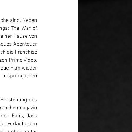
che sind. Neben 
ngs: The War of 
einer Pause von 
 neues Abenteuer 
ch die Franchise 
zon Prime Video, 
eue Film wieder 
 ursprünglichen 
neuen Films in führender Position begleiten, wie aus einem Bericht von Branchenmagazin 
 den Fans, dass 
gt vorläufig den 
kein unbekannter 