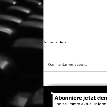
Kommentare
Kommentar verfassen...
Adam Sandler versammelt
die alte Clique: Dreharbeiten
zu „Kindsköpfe 3“ gestartet
Abonniere jetzt de
und sei immer aktuell informi