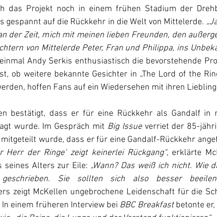
 das Projekt noch in einem frühen Stadium der Drehb
ns gespannt auf die Rückkehr in die Welt von Mittelerde. 
„Ja
 an der Zeit, mich mit meinen lieben Freunden, den außerg
chtern von Mittelerde Peter, Fran und Philippa, ins Unbe
inmal Andy Serkis enthusiastisch die bevorstehende Pro
ist, ob weitere bekannte Gesichter in 
„The Lord of the Rin
erden, hoffen Fans auf ein Wiedersehen mit ihren Liebling
en bestätigt, dass er für eine Rückkehr als Gandalf in 
agt wurde. Im Gespräch mit 
Big Issue
 verriet der 85-jähr
mitgeteilt wurde, dass er für eine Gandalf-Rückkehr ange
r Herr der Ringe‘ zeigt keinerlei Rückgang“
, erklärte Mc
seines Alters zur Eile: 
„Wann? Das weiß ich nicht. Wie da
eschrieben. Sie sollten sich also besser beeilen
ters zeigt McKellen ungebrochene Leidenschaft für die Sch
 In einem früheren Interview bei 
BBC Breakfast 
betonte er,