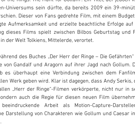
en-Universums sein dürfte, da bereits 2009 ein 39-minüti
hien. Dieser von Fans gedrehte Film, mit einem Budget 
gte Aufmerksamkeit und erzielte beachtliche Erfolge auf 
ng dieses Films spielt zwischen Bilbos Geburtstag und 
in der Welt Tolkiens, Mittelerde, verortet.
 während des Buches „Der Herr der Ringe – Die Gefährten“
e von Gandalf und Aragorn auf ihrer Jagd nach Gollum. De
 ob es überhaupt eine Verbindung zwischen dem Fanfi
llen Werk geben wird. Klar ist dagegen, dass Andy Serkis, d
llen „Herr der Ringe“-Filmen verkörperte, nicht nur in s
sondern auch die Regie für diesen neuen Film übernehme
beeindruckende Arbeit als Motion-Capture-Darsteller
e Darstellung von Charakteren wie Gollum und Caesar in 
.