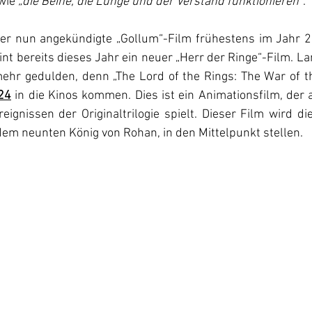
wie 
„die Beine, die Lunge und der Verstand funktionieren“
.
r nun angekündigte „Gollum“-Film frühestens im Jahr 20
t bereits dieses Jahr ein neuer „Herr der Ringe“-Film. L
ehr gedulden, denn „The Lord of the Rings: The War of the
24
 in die Kinos kommen. Dies ist ein Animationsfilm, der 
ignissen der Originaltrilogie spielt. Dieser Film wird di
 neunten König von Rohan, in den Mittelpunkt stellen.