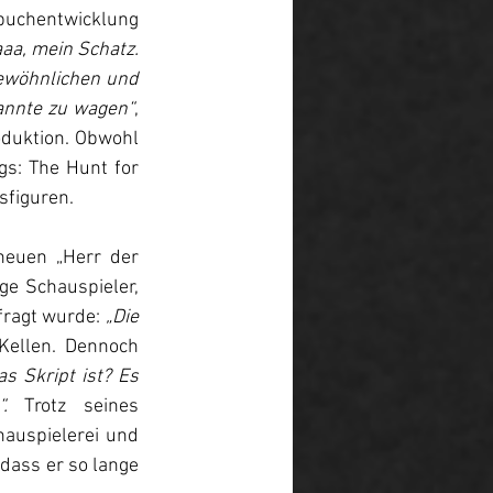
uchentwicklung 
aa, mein Schatz. 
ewöhnlichen und 
kannte zu wagen“
, 
duktion. 
Obwohl 
gs: The Hunt for 
sfiguren. 
neuen „Herr der 
ige Schauspieler, 
fragt wurde: 
„Die 
Kellen. Dennoch 
s Skript ist? Es 
“. 
Trotz seines 
auspielerei und 
 dass er so lange 