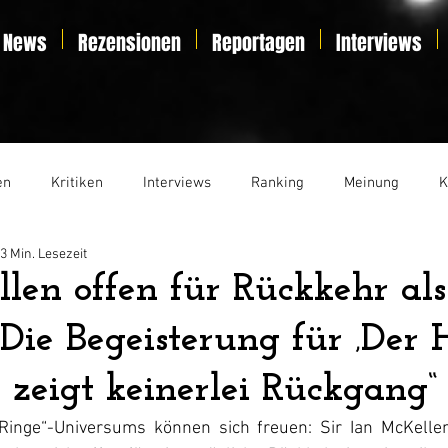
News
Rezensionen
Reportagen
Interviews
en
Kritiken
Interviews
Ranking
Meinung
K
3 Min. Lesezeit
t
Essay
Liveticker
len offen für Rückkehr als
„Die Begeisterung für ‚Der 
‘ zeigt keinerlei Rückgang“
Ringe“
-Universums können sich freuen: Sir Ian McKellen