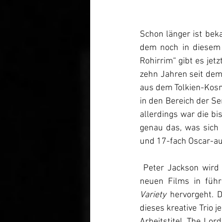
Schon länger ist bek
dem noch in diesem 
Rohirrim
“
 gibt es jet
zehn Jahren seit dem 
aus dem Tolkien-Kosmo
in den Bereich der Se
allerdings war die b
genau das, was sich 
und 17-fach Oscar-au
 Peter Jackson wird so zusammen mit Fran Walsh und Philippa Boyens die Entstehung des 
Variety
 hervorgeht. 
dieses kreative Trio 
Arbeitstitel „The Lor