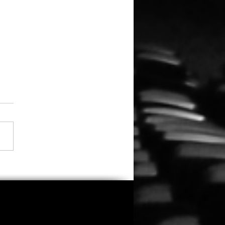
fast 3.000
eichungen: Oscar-
emy kürt diese 12 Filme
den 53. Student Academy
rds