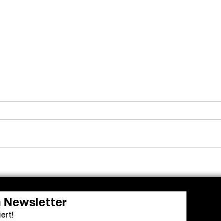
Frendo kehrt zurück: „Clown
Aus 
in a Cornfield 2“ erhält
Einr
grünes Licht
Acad
bei 
Awa
n Newsletter
ert!