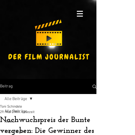
Beitrag
Alle Beiträge
Toni Schindele
Alle Beiträge
29. Mai
2 Min. Lesezeit
Nachwuchspreis der Bunte
News
vergeben: Die Gewinner des
Reportagen