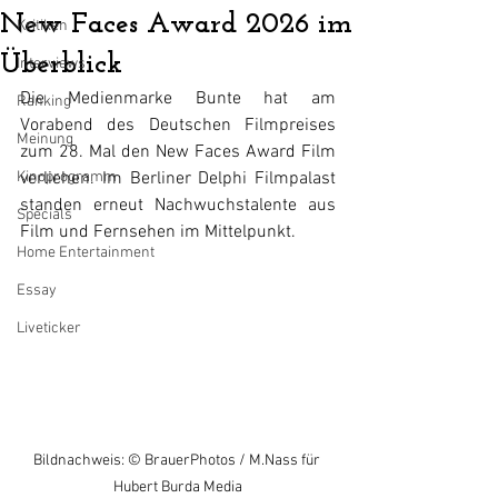
New Faces Award 2026 im
Kritiken
Überblick
Interviews
Die Medienmarke Bunte hat am 
Ranking
Vorabend des Deutschen Filmpreises 
Meinung
zum 28. Mal den New Faces Award Film 
Kinoprogramm
verliehen. Im Berliner Delphi Filmpalast 
standen erneut Nachwuchstalente aus 
Specials
Film und Fernsehen im Mittelpunkt.
Home Entertainment
Essay
Liveticker
Bildnachweis: © BrauerPhotos / M.Nass für 
Hubert Burda Media