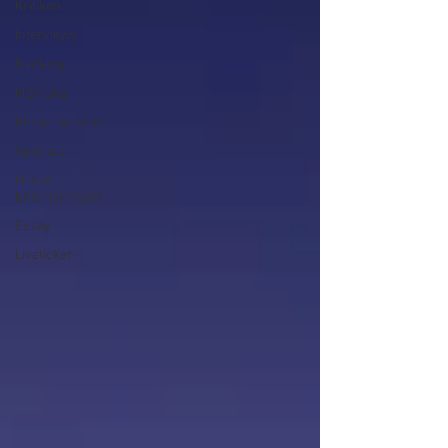
Kritiken
Interviews
Ranking
Meinung
Kinoprogramm
Specials
Home
Entertainment
Essay
Liveticker