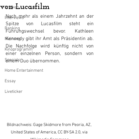
von Lucasfilm
Kritiken
Nach mehr als einem Jahrzehnt an der 
Interviews
Spitze von Lucasfilm steht ein 
Ranking
Führungswechsel bevor. Kathleen 
Kennedy gibt ihr Amt als Präsidentin ab. 
Meinung
Die Nachfolge wird künftig nicht von 
Kinoprogramm
einer einzelnen Person, sondern von 
Specials
einem Duo übernommen.
Home Entertainment
Essay
Liveticker
Bildnachweis: Gage Skidmore from Peoria, AZ, 
United States of America, CC BY-SA 2.0, via 