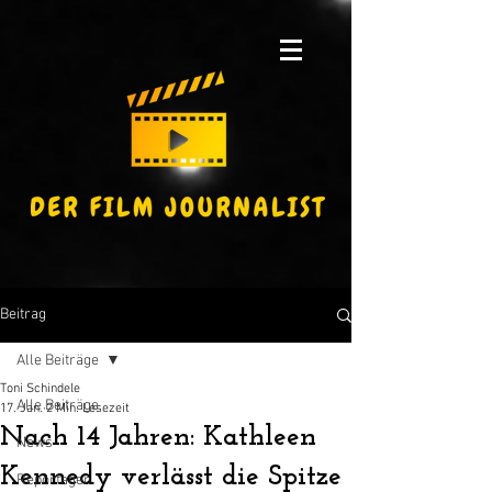
Beitrag
Alle Beiträge
Toni Schindele
Alle Beiträge
17. Jan.
2 Min. Lesezeit
Nach 14 Jahren: Kathleen
News
Kennedy verlässt die Spitze
Reportagen