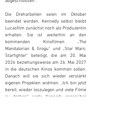
abgeschlossen“. 
Die Dreharbeiten seien im Oktober 
beendet worden. Kennedy selbst bleibt 
Lucasfilm zunächst noch als Produzentin 
erhalten. Sie ist weiterhin an den 
kommenden Kinofilmen „The 
Mandalorian & Grogu“ und „Star Wars: 
Starfighter“ beteiligt, die am 20. Mai 
2026 beziehungsweise am 26. Mai 2027 
in die deutschen Kinos kommen sollen. 
Danach will sie sich wieder verstärkt 
eigenen Projekten widmen. „Ich bin jetzt 
bereit, wieder loszulegen und viele Filme 
zu drehen“, sagte Kennedy gegenüber 
Deadline. Sie wolle „wieder so ein 
vielseitiges Spektrum an Filmen 
realisieren wie früher“ und zu ihren 
Wurzeln als Produzentin zurückkehren.