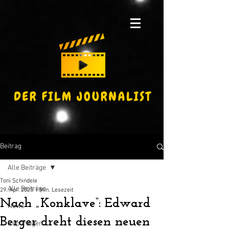
Beitrag
Alle Beiträge
Toni Schindele
Alle Beiträge
29. Apr. 2025
1 Min. Lesezeit
Nach „Konklave“: Edward
News
Berger dreht diesen neuen
Reportagen