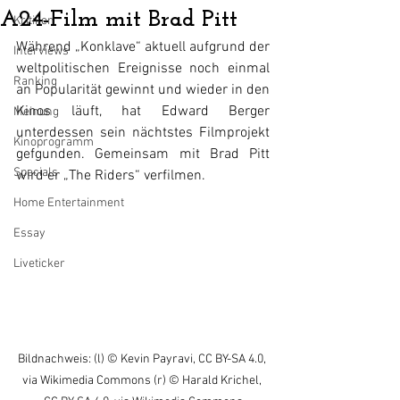
A24-Film mit Brad Pitt
Kritiken
Während „Konklave“ aktuell aufgrund der 
Interviews
weltpolitischen Ereignisse noch einmal 
Ranking
an Popularität gewinnt und wieder in den 
Kinos läuft, hat Edward Berger 
Meinung
unterdessen sein nächtstes Filmprojekt 
Kinoprogramm
gefgunden. Gemeinsam mit Brad Pitt 
Specials
wird er „The Riders“ verfilmen.
Home Entertainment
Essay
Liveticker
Bildnachweis: (l) © Kevin Payravi, CC BY-SA 4.0, 
via Wikimedia Commons (r) © Harald Krichel, 