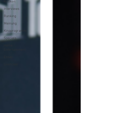
Kritiken
Interviews
Ranking
Meinung
Kinoprogramm
Specials
Home
Entertainment
Essay
Liveticker