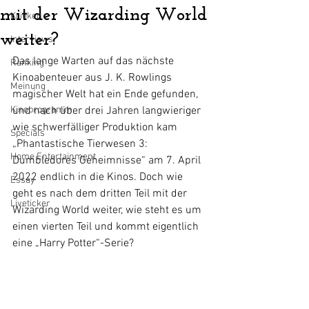
mit der Wizarding World
Kritiken
weiter?
Interviews
Das lange Warten auf das nächste 
Ranking
Kinoabenteuer aus J. K. Rowlings 
Meinung
magischer Welt hat ein Ende gefunden, 
Kinoprogramm
und nach über drei Jahren langwieriger 
wie schwerfälliger Produktion kam 
Specials
„Phantastische Tierwesen 3: 
Home Entertainment
Dumbledores Geheimnisse“ am 7. April 
2022 endlich in die Kinos. Doch wie 
Essay
geht es nach dem dritten Teil mit der 
Liveticker
Wizarding World weiter, wie steht es um 
einen vierten Teil und kommt eigentlich 
eine „Harry Potter“-Serie?