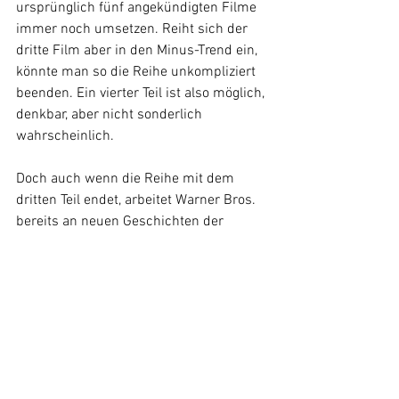
ursprünglich fünf angekündigten Filme 
immer noch umsetzen. Reiht sich der 
dritte Film aber in den Minus-Trend ein, 
könnte man so die Reihe unkompliziert 
beenden. Ein vierter Teil ist also möglich, 
denkbar, aber nicht sonderlich 
wahrscheinlich.
Doch auch wenn die Reihe mit dem 
dritten Teil endet, arbeitet Warner Bros. 
bereits an neuen Geschichten der 
Wizarding World. So soll eine Serie aus 
der magischen Welt kommen, die dann 
auf HBOmax erscheinen wird, in 
Deutschland also auf Sky. Jedoch 
befindet sich die Serie erst in ihren 
Ursprüngen, die Geschichte steht noch 
nicht. Man suche aktuell noch nach 
einer guten Prämisse. Klar ist jedoch, 