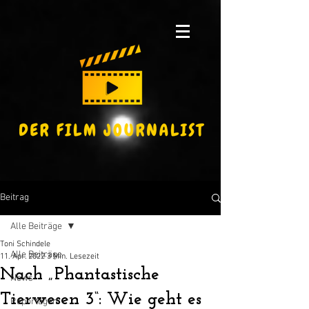
Beitrag
Alle Beiträge
Toni Schindele
Alle Beiträge
11. Apr. 2022
3 Min. Lesezeit
Nach „Phantastische
News
Tierwesen 3“: Wie geht es
Reportagen