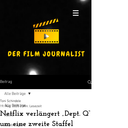
Beitrag
Alle Beiträge
Toni Schindele
Alle Beiträge
19. Aug. 2025
2 Min. Lesezeit
Netflix verlängert „Dept. Q“
News
um eine zweite Staffel
Reportagen