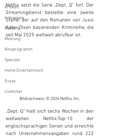
Netflix setzt die Serie „Dept. Q“ fort. Der 
Kritiken
Streamingdienst bestellte eine zweite 
Interviews
Staffel der auf den Romanen von Jussi 
Adler-Olsen basierenden Krimireihe, die 
Ranking
seit Mai 2025 weltweit abrufbar ist. 
Meinung
Kinoprogramm
Specials
Home Entertainment
Essay
Liveticker
Bildnachweis: © 2024 Netflix, Inc.
„Dept. Q“ hielt sich sechs Wochen in den 
weltweiten Netflix-Top-10 der 
englischsprachigen Serien und erreichte 
nach Unternehmensangaben rund 222 