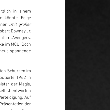
zlich in einem 
 könnte. Feige 
onen 
„mit großer 
bert Downey Jr. 
l in „Avengers: 
ke im MCU. Doch 
 neue spannende 
ten Schurken im 
ütierte 1962 in 
ister der Magie, 
selbst entworfen 
erteidigung. Auf 
Präsentation der 