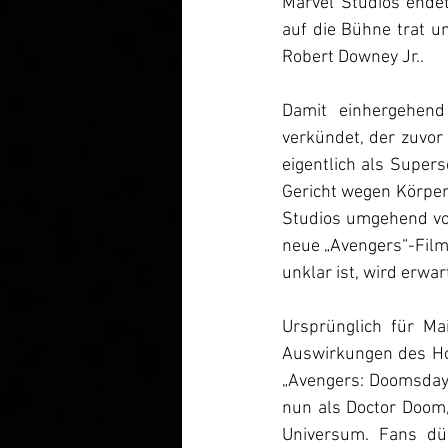
Marvel Studios endet
auf die Bühne trat u
Robert Downey Jr.. 
Damit einhergehend
verkündet, der zuvor 
eigentlich als Supe
Gericht wegen Körperv
Studios umgehend vom
neue „Avengers“-Film
unklar ist, wird erwa
Ursprünglich für Ma
Auswirkungen des Hol
„Avengers: Doomsday
nun als Doctor Doom
Universum. Fans dür