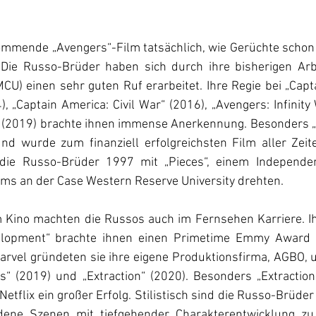
kommende „Avengers“-Film tatsächlich, wie Gerüchte schon 
 
Die Russo-Brüder haben sich durch ihre bisherigen Arb
CU) einen sehr guten Ruf erarbeitet. Ihre Regie bei „Capt
), „Captain America: Civil War“ (2016), „Avengers: Infinity
 (2019) brachte ihnen immense Anerkennung. Besonders „
nd wurde zum finanziell erfolgreichsten Film aller Zeite
die Russo-Brüder 1997 mit „Pieces“, einem Independent
ms an der Case Western Reserve University drehten. 
m Kino machten die Russos auch im Fernsehen Karriere. Ihr
elopment“ brachte ihnen einen Primetime Emmy Award e
arvel gründeten sie ihre eigene Produktionsfirma, AGBO, u
s“ (2019) und „Extraction“ (2020). Besonders „Extraction
etflix ein großer Erfolg. Stilistisch sind die Russo-Brüder 
adene Szenen mit tiefgehender Charakterentwicklung zu 