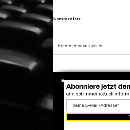
Kommentare
Kommentar verfassen...
Frendo kehrt zurück: „Clown
in a Cornfield 2“ erhält
grünes Licht
Abonniere jetzt de
und sei immer aktuell informi