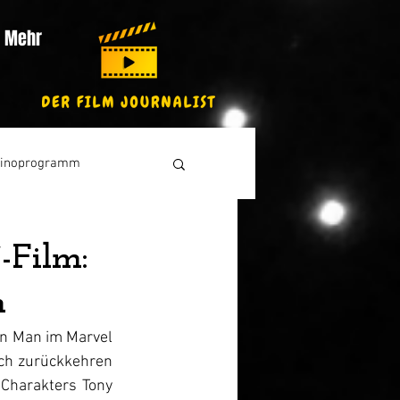
Mehr
inoprogramm
-Film:
m
on Man im Marvel 
ich zurückkehren 
Charakters Tony 