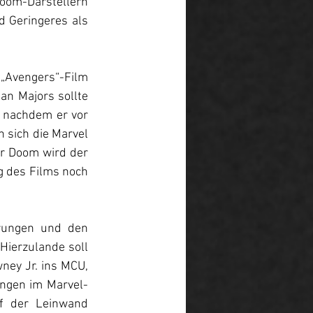
oom-Darstellern 
 Geringeres als 
vengers“-Film 
an Majors sollte 
 nachdem er vor 
 sich die Marvel 
r Doom wird der 
 des Films noch 
rungen und den 
ierzulande soll 
ney Jr. ins MCU, 
ngen im Marvel-
f der Leinwand 