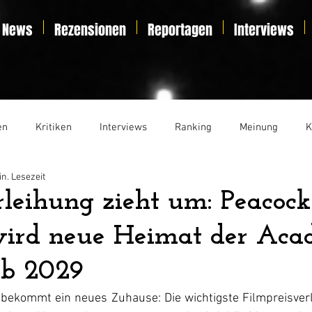
News
Rezensionen
Reportagen
Interviews
en
Kritiken
Interviews
Ranking
Meinung
K
in. Lesezeit
t
Essay
Liveticker
leihung zieht um: Peacock
wird neue Heimat der Ac
b 2029
 bekommt ein neues Zuhause: Die wichtigste Filmpreisverl