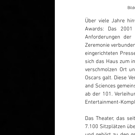
Bild
Über viele Jahre hi
Awards: Das 2001 
Anforderungen der 
Zeremonie verbunden.
eingerichteten Press
sich das Haus zum in
verschmolzen Ort und
Oscars galt. Diese Ve
and Sciences gemein
ab der 101. Verleih
Entertainment-Komple
Das Theater, das se
7.100 Sitzplätzen übe
und gehört zu den g