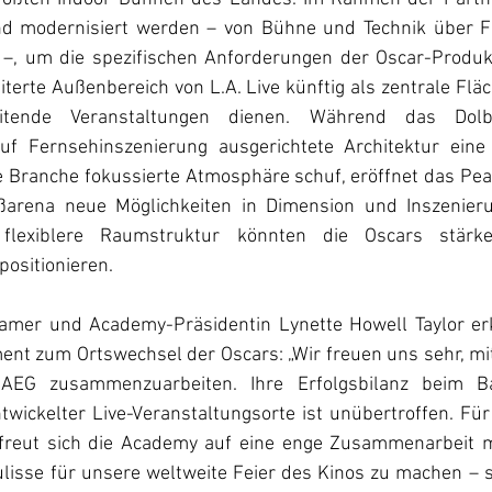
nd modernisiert werden – von Bühne und Technik über Fo
–, um die spezifischen Anforderungen der Oscar-Produkti
erte Außenbereich von L.A. Live künftig als zentrale Fläc
itende Veranstaltungen dienen. Während das Dolb
uf Fernsehinszenierung ausgerichtete Architektur eine 
 Branche fokussierte Atmosphäre schuf, eröffnet das Peac
oßarena neue Möglichkeiten in Dimension und Inszenieru
flexiblere Raumstruktur könnten die Oscars stärker
positionieren.
amer und Academy-Präsidentin Lynette Howell Taylor erk
t zum Ortswechsel der Oscars: „Wir freuen uns sehr, mit
AEG zusammenzuarbeiten. Ihre Erfolgsbilanz beim Ba
wickelter Live-Veranstaltungsorte ist unübertroffen. Für
freut sich die Academy auf eine enge Zusammenarbeit mi
ulisse für unsere weltweite Feier des Kinos zu machen – s