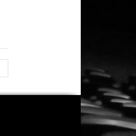
 Zweifeln an seiner
tellung: Eli Roth räumt
insatz in „Ice Cream
 ein