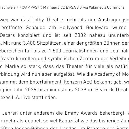
nachweis: (l) ©AMPAS (r) Minnaert, CC BY-SA 3.0, via Wikimedia Commons
nweg war das Dolby Theatre mehr als nur Austragungso
eröffnete Gebäude am Hollywood Boulevard wurde ge
Oscars konzipiert und ist seit 2002 nahezu ununterb
 Mit rund 3.400 Sitzplätzen, einer der größten Bühnen der
ebereichen für bis zu 1.500 Journalistinnen und Journalis
frastrukturellen und symbolischen Zentrum der Verleihung.
 Marke so stark, dass das Theater für viele als natürl
rbindung wird nun aber aufgelöst. Wie die Academy of Mot
sam mit dem Entertainment-Konzern AEG bekannt gab, wer
ung im Jahr 2029 bis mindestens 2039 im Peacock Theate
xes L.A. Live stattfinden.
it Jahren unter anderem die Emmy Awards beherbergt, ve
r mehr als doppelt so viel Kapazität wie das bisherige Zu
rößten Indoor-Bühnen des Landes. Im Rahmen der Partner