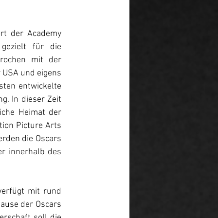
rt der Academy 
zielt für die 
rochen mit der 
 USA und eigens 
ten entwickelte 
 In dieser Zeit 
iche Heimat der 
ion Picture Arts 
den die Oscars 
r innerhalb des 
rfügt mit rund 
hause der Oscars 
schaft soll die 