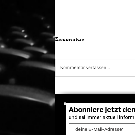
Kommentare
Kommentar verfassen...
Frendo kehrt zurück: „Clown
in a Cornfield 2“ erhält
grünes Licht
Abonniere jetzt de
und sei immer aktuell informi