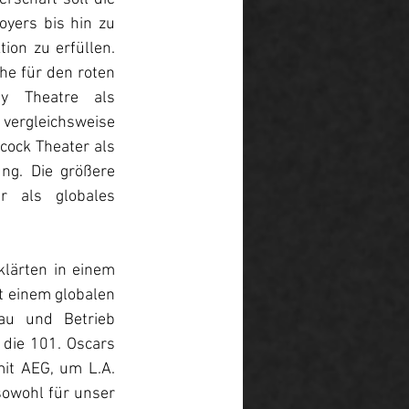
yers bis hin zu 
on zu erfüllen. 
he für den roten 
y Theatre als 
vergleichsweise 
ock Theater als 
ng. Die größere 
 als globales 
lärten in einem 
 einem globalen 
u und Betrieb 
 die 101. Oscars 
t AEG, um L.A. 
owohl für unser 