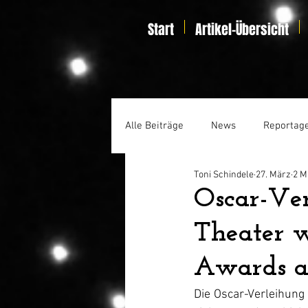
Start
Artikel-Übersicht
Alle Beiträge
News
Reportag
Toni Schindele
27. März
2 M
Specials
Home Entertainmen
Oscar-Ver
Theater 
Awards a
Die Oscar-Verleihung