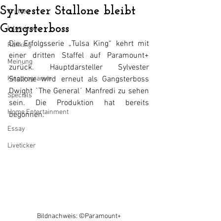
Sylvester Stallone bleibt
Kritiken
Gangsterboss
Interviews
Die Erfolgsserie „Tulsa King“ kehrt mit 
Ranking
einer dritten Staffel auf Paramount+ 
Meinung
zurück. Hauptdarsteller Sylvester 
Kinoprogramm
Stallone wird erneut als Gangsterboss 
Dwight `The General´ Manfredi zu sehen 
Specials
sein. Die Produktion hat bereits 
Home Entertainment
begonnen.
Essay
Liveticker
Bildnachweis: ©
Paramount+