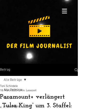
Beitrag
Alle Beiträge
Toni Schindele
Alle Beiträge
18. März 2025
1 Min. Lesezeit
Paramount+ verlängert
News
„Tulsa King“ um 3. Staffel:
Reportagen