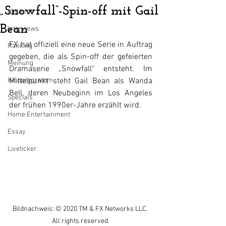
„Snowfall“-Spin-off mit Gail
Kritiken
Bean
Interviews
FX hat offiziell eine neue Serie in Auftrag 
Ranking
gegeben, die als Spin-off der gefeierten 
Meinung
Dramaserie „Snowfall“ entsteht. Im 
Kinoprogramm
Mittelpunkt steht Gail Bean als Wanda 
Bell, deren Neubeginn im Los Angeles 
Specials
der frühen 1990er-Jahre erzählt wird.
Home Entertainment
Essay
Liveticker
Bildnachweis: © 2020 TM & FX Networks LLC. 
All rights reserved.