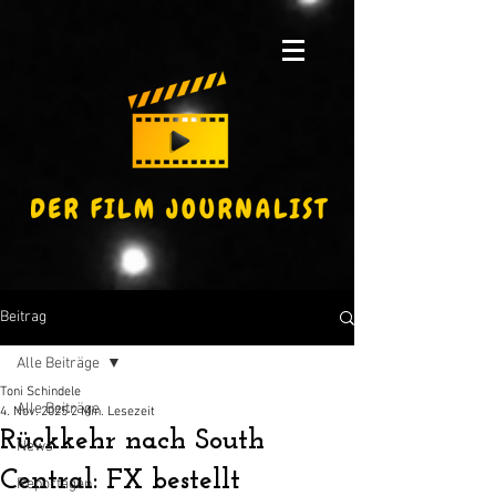
Beitrag
Alle Beiträge
Toni Schindele
Alle Beiträge
4. Nov. 2025
2 Min. Lesezeit
Rückkehr nach South
News
Central: FX bestellt
Reportagen