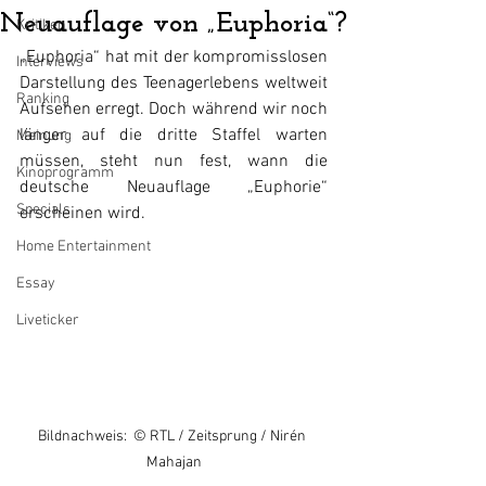
Neuauflage von „Euphoria“?
Kritiken
„Euphoria“ hat mit der kompromisslosen 
Interviews
Darstellung des Teenagerlebens weltweit 
Ranking
Aufsehen erregt. Doch während wir noch 
länger auf die dritte Staffel warten 
Meinung
müssen, steht nun fest, wann die 
Kinoprogramm
deutsche Neuauflage „Euphorie“ 
Specials
erscheinen wird.
Home Entertainment
Essay
Liveticker
Bildnachweis:  © RTL / Zeitsprung / Nirén 
Mahajan