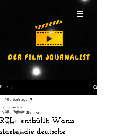
Beitrag
Alle Beiträge
Toni Schindele
Alle Beiträge
10. Sept. 2025
2 Min. Lesezeit
RTL+ enthüllt: Wann
News
startet die deutsche
Reportagen