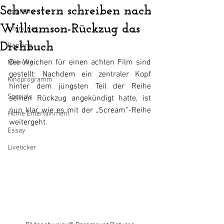
Schwestern schreiben nach
Kritiken
Williamson-Rückzug das
Interviews
Drehbuch
Ranking
Die Weichen für einen achten Film sind 
Meinung
gestellt: Nachdem ein zentraler Kopf 
Kinoprogramm
hinter dem jüngsten Teil der Reihe 
Specials
seinen Rückzug angekündigt hatte, ist 
nun klar, wie es mit der „Scream“-Reihe 
Home Entertainment
weitergeht.
Essay
Liveticker