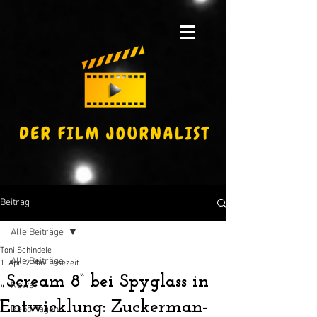
Beitrag
Alle Beiträge
Toni Schindele
Alle Beiträge
1. Apr.
2 Min. Lesezeit
„Scream 8“ bei Spyglass in
News
Entwicklung: Zuckerman-
Reportagen